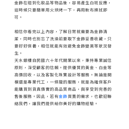
金飾在碰到化妝品等物品後，容易產生白斑反應，
這時候只要簡單用火烘烤一下，再用軟布擦拭即
可。
相信你看完以上內容，了解日常就需要為金飾清
潔，同時也別忘了洗澡前要取下金飾妥善收藏，只
要好好保養，相信就能有效避免金飾變黑等狀況發
生。
天水銀樓自民國六十年代開業以來，秉持專業誠信
原則，深受顧客的信賴。提供優質的黃金、白金等
高價回收，以及客製化珠寶設計等服務。無論是開
模還是專業代工，一條龍的服務，就是為確保客戶
能購買到貨真價實的高品質商品，與享受到完善的
售後服務。因此，若有
金飾
買賣的需求，也歡迎聯
絡我們，讓我們提供給你美好的購物經驗。