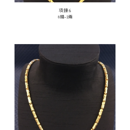
項鍊6
8錢~2兩