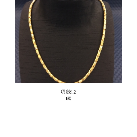
項鍊12
1兩