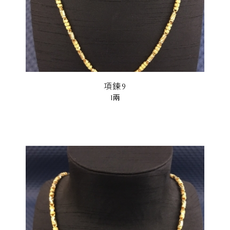
項鍊9
1兩