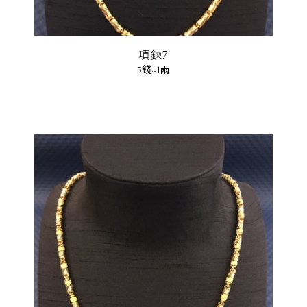
項鍊7
5錢~1兩