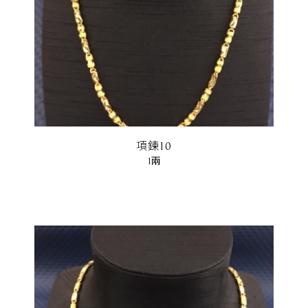
項鍊10
1兩