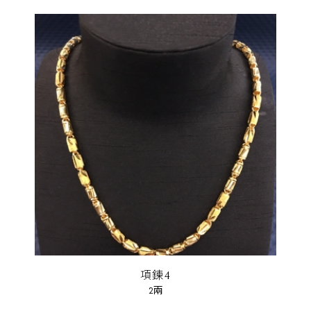
項鍊4
2兩