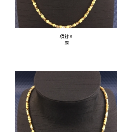
項鍊8
1兩