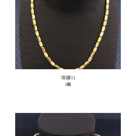
項鍊11
1兩