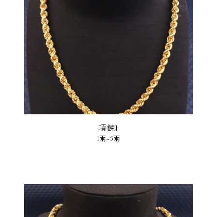
項鍊1
1兩~5兩